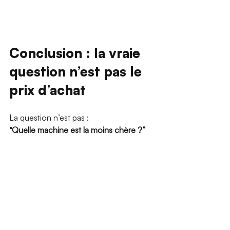
Conclusion : la vraie 
question n’est pas le 
prix d’achat
La question n’est pas :  
“Quelle machine est la moins chère ?”
Mais plutôt :  
“Quelle machine me rapportera le plus 
d’argent ?”
Entre :
une machine bon marché mais 