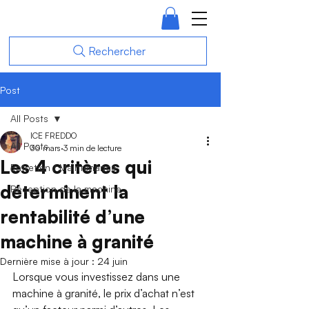
Rechercher
Post
All Posts
ICE FREDDO
All Posts
30 mars
3 min de lecture
Les 4 critères qui
Entretien / Maintenance
déterminent la
Réception de la machine
rentabilité d’une
machine à granité
Dernière mise à jour :
24 juin
Lorsque vous investissez dans une 
machine à granité, le prix d’achat n’est 