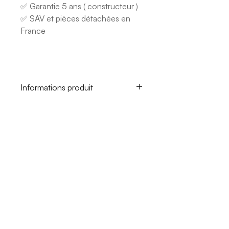
✅ Garantie 5 ans ( constructeur )
✅ SAV et pièces détachées en
France
Informations produit
Energie: 220-240V 50 HZ
Puissance: 1500 w !
Très puissante pour une machine
granité Compresseur: Embraco
Gaz Réfrigérant: R290a
Production: 36-50L / H Portions
/ Heure: environ 250 / Heures (
0.2cl)
Contenance: 3 x 12 L
Poids Net: 64 kg