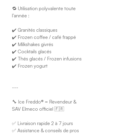
🔁 Utilisation polyvalente toute
l’année :
✔️ Granités classiques
✔️ Frozen coffee / café frappé
✔️ Milkshakes givrés
✔️ Cocktails glacés
✔️ Thés glacés / Frozen infusions
✔️ Frozen yogurt
---
🔧 Ice Freddo® = Revendeur &
SAV Elmeco officiel 🇫🇷
✅ Livraison rapide 2 à 7 jours
✅ Assistance & conseils de pros