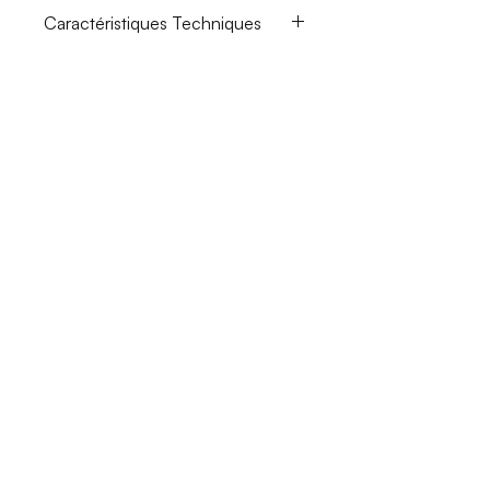
Caractéristiques Techniques
Dimensions : 64.5 x 74x4 x 112
cm (L x P x H)
Matière : Aluminuim
Résistant UV : OUI
Poids : 9 Kg
Double-face : OUI
Personnalisation : OUI