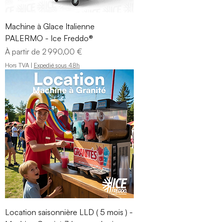
Machine à Glace Italienne
PALERMO - Ice Freddo®
Prix promotionnel
À partir de
2 990,00 €
Hors TVA
|
Expedié sous 48h
Location saisonnière LLD ( 5 mois ) -