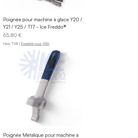
Poignée pour machine à glace Y20 /
Y21 / Y25 / T17 - Ice Freddo®
Prix
65,80 €
Hors TVA
|
Expedié sous 48h
Poignée Métalique pour machine à