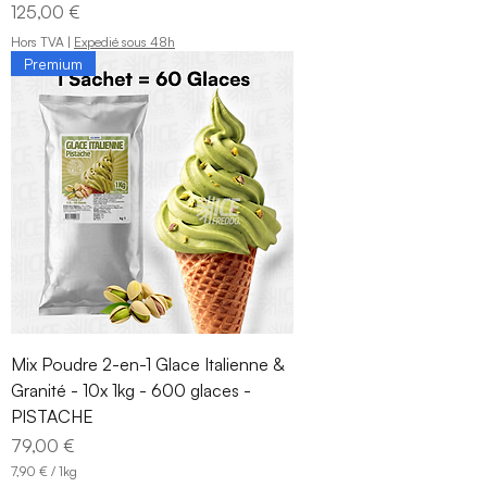
Prix
125,00 €
Hors TVA
|
Expedié sous 48h
Premium
Mix Poudre 2-en-1 Glace Italienne &
Granité - 10x 1kg - 600 glaces -
PISTACHE
Prix
79,00 €
7,90 €
/
1kg