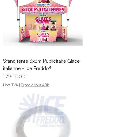
Stand tente 3x3m Publicitaire Glace
italienne - Ice Freddo®
Prix
1 790,00 €
Hors TVA
|
Expedié sous 48h