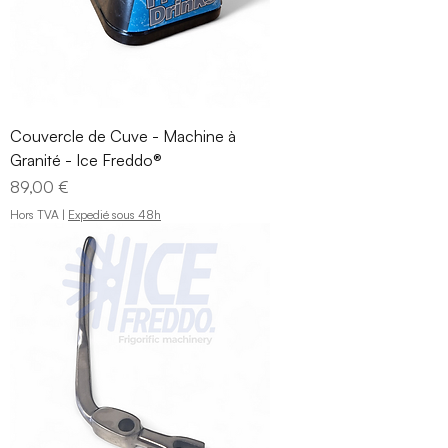
Couvercle de Cuve - Machine à
Granité - Ice Freddo®
Prix
89,00 €
Hors TVA
|
Expedié sous 48h