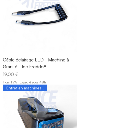
Câble éclairage LED - Machine à
Granité - Ice Freddo®
Prix
19,00 €
Hors TVA
|
Expedié sous 48h
Entretien machines !