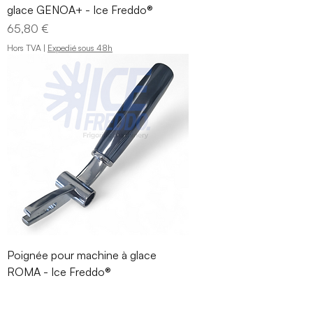
glace GENOA+ - Ice Freddo®
Prix
65,80 €
Hors TVA
|
Expedié sous 48h
Poignée pour machine à glace
ROMA - Ice Freddo®
Prix
65,80 €
Hors TVA
|
Expedié sous 48h