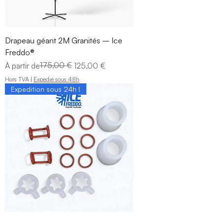
Drapeau géant 2M Granités – Ice
Freddo®
Prix original
Prix promotionnel
175,00 €
À partir de
125,00 €
Hors TVA
|
Expedié sous 48h
Expedition sous 24h !