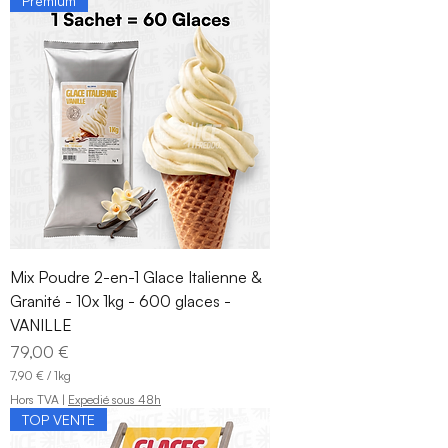
Premium
9
0
€
p
a
r
1
K
i
l
o
g
r
a
m
m
Mix Poudre 2-en-1 Glace Italienne &
e
Granité - 10x 1kg - 600 glaces -
VANILLE
Prix
79,00 €
7,90 €
/
1kg
7
Hors TVA
|
Expedié sous 48h
,
TOP VENTE
9
0