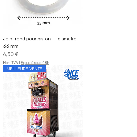
Joint rond pour piston – diametre
33 mm
Prix
6,50 €
Hors TVA
|
Expedié sous 48h
MEILLEURE VENTE