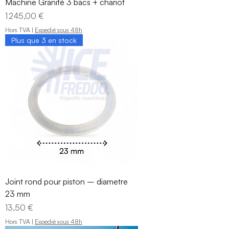
Machine Granité 3 bacs + chariot
Prix
1 245,00 €
Hors TVA
|
Expedié sous 48h
Plus que 3 en stock
Joint rond pour piston – diametre
23 mm
Prix
13,50 €
Hors TVA
|
Expedié sous 48h