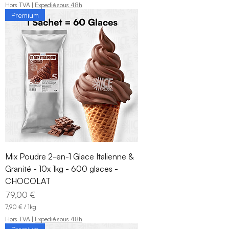
7
Hors TVA
|
Expedié sous 48h
,
Premium
9
0
€
p
a
r
1
K
i
l
o
g
r
a
m
m
Mix Poudre 2-en-1 Glace Italienne &
e
Granité - 10x 1kg - 600 glaces -
CHOCOLAT
Prix
79,00 €
7,90 €
/
1kg
7
Hors TVA
|
Expedié sous 48h
,