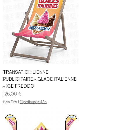
€
p
a
r
1
K
i
l
o
g
r
a
m
m
TRANSAT CHILIENNE
e
PUBLICITAIRE - GLACE ITALIENNE
- ICE FREDDO
Prix
125,00 €
Hors TVA
|
Expedié sous 48h